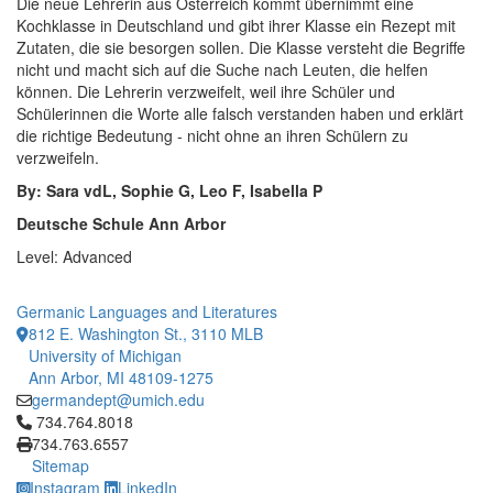
Die neue Lehrerin aus Österreich kommt übernimmt eine
Kochklasse in Deutschland und gibt ihrer Klasse ein Rezept mit
Zutaten, die sie besorgen sollen. Die Klasse versteht die Begriffe
nicht und macht sich auf die Suche nach Leuten, die helfen
können. Die Lehrerin verzweifelt, weil ihre Schüler und
Schülerinnen die Worte alle falsch verstanden haben und erklärt
die richtige Bedeutung - nicht ohne an ihren Schülern zu
verzweifeln.
By: Sara vdL, Sophie G, Leo F, Isabella P
Deutsche Schule Ann Arbor
Level: Advanced
Germanic Languages and Literatures
812 E. Washington St., 3110 MLB
University of Michigan
Ann Arbor, MI 48109-1275
germandept@umich.edu
Click to call 734.764.8018
734.764.8018
734.763.6557
Sitemap
Instagram
LinkedIn