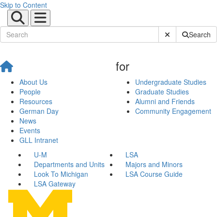
Skip to Content
Submit Site Sear
Search
for
About Us
Undergraduate Studies
People
Graduate Studies
Resources
Alumni and Friends
German Day
Community Engagement
News
Events
GLL Intranet
U-M
LSA
Departments and Units
Majors and Minors
Look To Michigan
LSA Course Guide
LSA Gateway