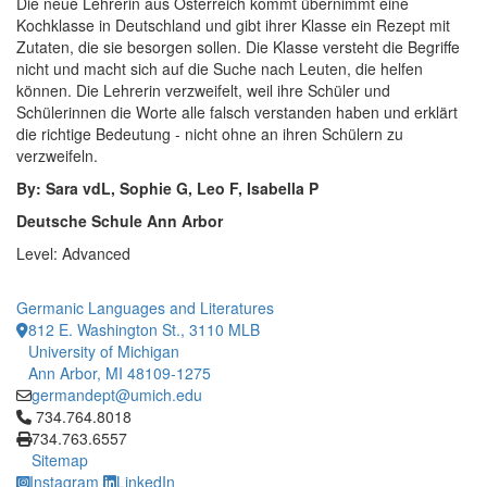
Die neue Lehrerin aus Österreich kommt übernimmt eine
Kochklasse in Deutschland und gibt ihrer Klasse ein Rezept mit
Zutaten, die sie besorgen sollen. Die Klasse versteht die Begriffe
nicht und macht sich auf die Suche nach Leuten, die helfen
können. Die Lehrerin verzweifelt, weil ihre Schüler und
Schülerinnen die Worte alle falsch verstanden haben und erklärt
die richtige Bedeutung - nicht ohne an ihren Schülern zu
verzweifeln.
By: Sara vdL, Sophie G, Leo F, Isabella P
Deutsche Schule Ann Arbor
Level: Advanced
Germanic Languages and Literatures
812 E. Washington St., 3110 MLB
University of Michigan
Ann Arbor, MI 48109-1275
germandept@umich.edu
Click to call 734.764.8018
734.764.8018
734.763.6557
Sitemap
Instagram
LinkedIn