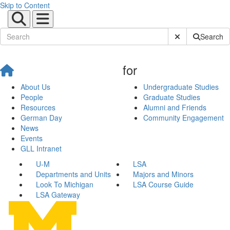
Skip to Content
Submit Site Sear
Search
for
About Us
Undergraduate Studies
People
Graduate Studies
Resources
Alumni and Friends
German Day
Community Engagement
News
Events
GLL Intranet
U-M
LSA
Departments and Units
Majors and Minors
Look To Michigan
LSA Course Guide
LSA Gateway